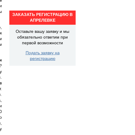
и
ы
ЗАКАЗАТЬ РЕГИСТРАЦИЮ В
АПРЕЛЕВКЕ
,
Оставьте вашу заявку и мы
к
обязательно ответим при
м
первой возможности
м
Подать заявку на
регистрацию
и
?
у
.
в
.
.
,
и
0
о
,
у